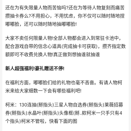
还在为有失限量人物而苦恼吗?还在为等待人物复刻而痛苦
攒抽卡券么?不用担心，不用忧虑，你不仅可以随时随地捏
嘟嘟脸，还可以随时随地抽嘟嘟脸!
大家不卖任何限量人物!全部人物都会进入到常驻卡池中，
配合游戏自带的信念心道具(完成抽卡可获取)，攒齐指定数
额即可不收费兑换人物!真正做到想抽谁就抽谁
新人超强福利!豪礼赠送不停!
在福利方面，嘟嘟脸们给的礼物也毫不吝啬。有请人物柯
米来给大家细数一下会有哪些福利吧!
柯米：130连抽(掰指头)三星人物自选券(掰指头)莱薇招募
券(掰指头)水晶叶(掰指头)头像框(掰..欸柯米一只手只有4
个指头)柯米不管啦，快看下面的图