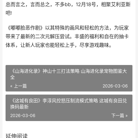
总而言之，言而总之，不多bb，12月18号，相聚艾利亚斯
吧!
《嘟嘟脸恶作剧》以其特殊的画风和轻松的方法，为玩家
带来了最新的二次元解压尝试。丰盛的福利和自在的抽卡
体系，让新人玩家也能轻松上手，尽享游戏趣味。
《山海进化录》神山十三打法策略 山海进化录宠物图鉴大
全
« 上一篇
2026-03-06
《这城有良田》李淳风控怒压制流模式策略 这城有良田兑
换码最新
2026-03-06
下一篇 »
延伸阅读