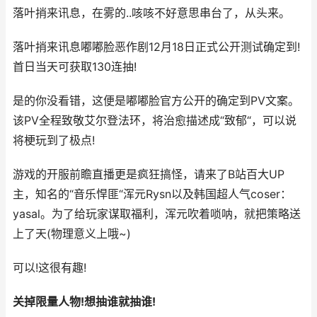
落叶捎来讯息，在雾的..咳咳不好意思串台了，从头来。
落叶捎来讯息嘟嘟脸恶作剧12月18日正式公开测试确定到!
首日当天可获取130连抽!
是的你没看错，这便是嘟嘟脸官方公开的确定到PV文案。
该PV全程致敬艾尔登法环，将治愈描述成“致郁“，可以说
将梗玩到了极点!
游戏的开服前瞻直播更是疯狂搞怪，请来了B站百大UP
主，知名的“音乐悍匪“浑元Rysn以及韩国超人气coser：
yasal。为了给玩家谋取福利，浑元吹着唢呐，就把策略送
上了天(物理意义上哦~)
可以!这很有趣!
关掉限量人物!想抽谁就抽谁!