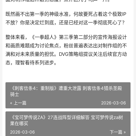
既然画不出第一季的神级水准，何故要死占着这个极致IP
不放？你是决定烂到底，还是已经对这一季彻底死心了？
整体来看，《一拳超人》第三季第二部分的宣传海报设计
和画质难题成为讨论焦点，粉丝普遍表达出对制作组的不
满和对未来质量的担忧。DVG策略组提议关注后续官方动
态，理智看待系列进步。
《刺客信条4：重制版》遭重大泄露 刺客信条4猎杀圣殿
骑士
« 上一篇
2026-03-06
《宝可梦传说ZA》27连战阵型详细解答 宝可梦传说za树
果在哪买
2026-03-06
下一篇 »