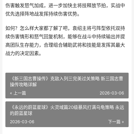
伤害触发怒气加成，进一步加快主将技释放节拍，实战中
优先选择阵地战发挥持续伤害优势。
如何？怎么样大家都了解了吧，袁绍主将弓阵型依托双持
续伤害情形和怒气回复机制，能够在战斗中持续输出并提
高团队生存能力，合理组合辅助武将和技能是发挥其最大
战力的决定因素。
《新三国志曹操传》克敌入列三完美过关策略 新三国志曹
操传攻略详解
« 上一篇
2026-03-06
《永远的蔚蓝星球》火灵域篇20级暴风打满乌龟策略 永远
的蔚蓝星球
2026-03-06
下一篇 »