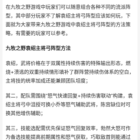
在九牧之野游戏中玩家们可以随意组合各种不同的流派阵
型，其中部分玩家不了解袁绍主将弓阵型应该如何玩，下
面就为大家带来九牧之野游戏中袁绍主将弓阵型的方法策
略，有需要的玩家可以参考。
九牧之野袁绍主将弓阵型方法
袁绍，武将价格在于双属性持续伤害的特殊输出形态，燃
烧+溃逃的双重持续情形填补了群阵营持续伤体系的空白，
主将技的统率加成还能兼顾团队坦度；
其二，配队需围绕“怒气快速回复+持续伤害联动”构建，袁
绍主将弓中沮授可换小乔等怒气辅助武将，陈宫缺位时可
换其他增伤辅助；
其三，技能选配需优先保证怒气回复效率，勃然大怒可作
为备选技能提高前期属性和怒气获取，巧取敌首则能通过