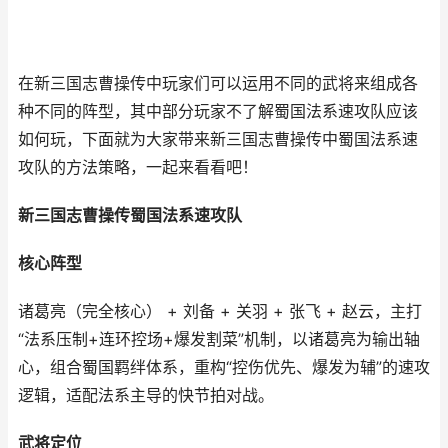
在新三国志曹操传中玩家们可以运用不同的武将来组成各
种不同的阵型，其中部分玩家不了解蜀国法系速攻队应该
如何玩，下面就为大家带来新三国志曹操传中蜀国法系速
攻队的方法策略，一起来看看吧！
新三国志曹操传蜀国法系速攻队
核心阵型
诸葛亮（完全核心） + 刘备 + 关羽 + 张飞 + 赵云，主打
“法系压制+连环控场+爆发割菜”机制，以诸葛亮为输出轴
心，组合蜀国羁绊体系，重构“控伤优先、爆发为辅”的速攻
逻辑，适配法系主导的快节拍对战。
武将定位