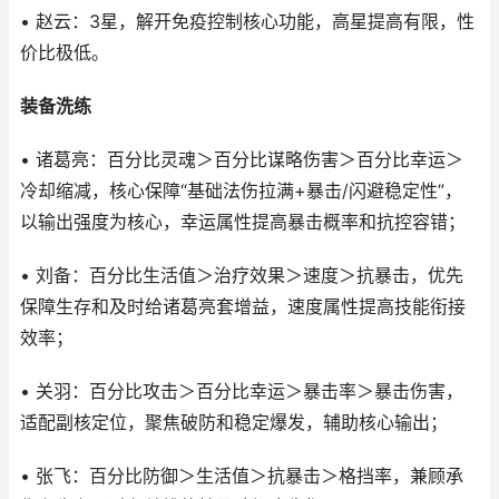
• 赵云：3星，解开免疫控制核心功能，高星提高有限，性
价比极低。
装备洗练
• 诸葛亮：百分比灵魂＞百分比谋略伤害＞百分比幸运＞
冷却缩减，核心保障“基础法伤拉满+暴击/闪避稳定性”，
以输出强度为核心，幸运属性提高暴击概率和抗控容错；
• 刘备：百分比生活值＞治疗效果＞速度＞抗暴击，优先
保障生存和及时给诸葛亮套增益，速度属性提高技能衔接
效率；
• 关羽：百分比攻击＞百分比幸运＞暴击率＞暴击伤害，
适配副核定位，聚焦破防和稳定爆发，辅助核心输出；
• 张飞：百分比防御＞生活值＞抗暴击＞格挡率，兼顾承