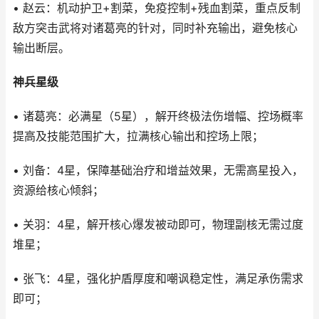
• 赵云：机动护卫+割菜，免疫控制+残血割菜，重点反制
敌方突击武将对诸葛亮的针对，同时补充输出，避免核心
输出断层。
神兵星级
• 诸葛亮：必满星（5星），解开终极法伤增幅、控场概率
提高及技能范围扩大，拉满核心输出和控场上限；
• 刘备：4星，保障基础治疗和增益效果，无需高星投入，
资源给核心倾斜；
• 关羽：4星，解开核心爆发被动即可，物理副核无需过度
堆星；
• 张飞：4星，强化护盾厚度和嘲讽稳定性，满足承伤需求
即可；