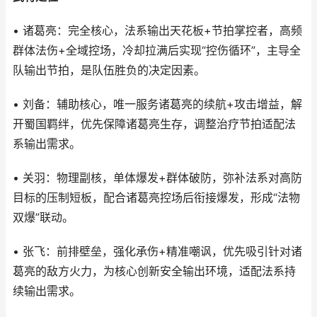
• 诸葛亮：完全核心，法系输出天花板+节拍掌控者，高频
群体法伤+全域控场，冷却拉满后实现“控伤循环”，主导全
队输出节拍，是队伍胜负的决定因素。
• 刘备：辅助核心，唯一服务诸葛亮的续航+攻击增益，解
开蜀国羁绊，优先保障诸葛亮生存，调整治疗节拍适配法
系输出需求。
• 关羽：物理副核，单体爆发+群体破防，弥补法系对高防
目标的压制短板，配合诸葛亮控场后衔接爆发，形成“法物
双爆”联动。
• 张飞：前排壁垒，强化承伤+精准嘲讽，优先吸引针对诸
葛亮的敌方火力，为核心创新安全输出环境，适配法系持
续输出需求。