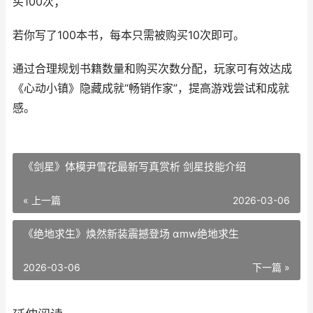
买100次；
若你写了100本书，每本只需被购买10次即可。
通过合理规划书籍数量和购买次数分配，玩家可有效达成
《心动小镇》隐藏成就“畅销作家”，提高游戏尝试和成就
感。
《剑星》体模尹雪花最新写真赏析 剑星技能介绍
« 上一篇
2026-03-06
《绝地求生》焕然新装震撼登场 αmw绝地求生
2026-03-06
下一篇 »