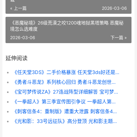
« 上一篇
2026-03-06
《恶魔秘境》26级荒漠之咬1200魂地狱黑塔策略 恶魔秘
境怎么选难度
2026-03-06
下一篇 »
延伸阅读
《任天堂3DS》二手价格暴涨 任天堂3ds好还是2ds好
《勇者斗恶龙》系列核心回归 勇者斗恶龙创世小玩家2
《宝可梦传说ZA》27连战阵型详细解答 宝可梦传说za树果在哪买
《一拳超人》第三季宣传图引争议 一拳超人第二季在线观看
《刺客信条4：重制版》遭重大泄露 刺客信条4猎杀圣殿骑士
《光和影：33号远征队》高分登顶 光和影主题来源