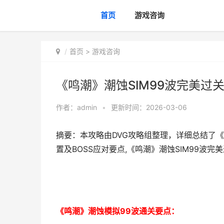
首页
游戏咨询
首页
>
游戏咨询
《鸣潮》潮蚀SIM99波完美过
作者：
admin
•
更新时间：2026-03-06
摘要：本攻略由DVG攻略组整理，详细总结了
置及BOSS应对要点,《鸣潮》潮蚀SIM99波完
《鸣潮》潮蚀模拟99波通关要点：