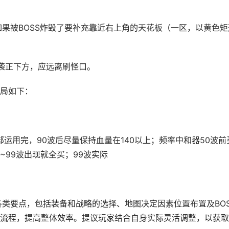
如果被BOSS炸毁了要补充靠近右上角的天花板（一区，以黄色矩
袭正下方，应远离刷怪口。
局如下：
部运用完，90波后尽量保持血量在140以上；频率中和器50波前
80~99波出现就全买；99波实际
各类要点，包括装备和战略的选择、地图决定因素位置布置及BOS
流程，提高整体效率。提议玩家结合自身实际灵活调整，以获取