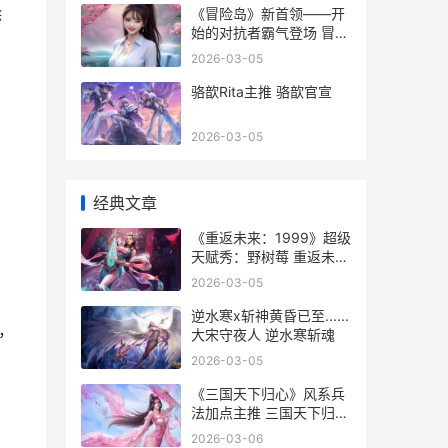
除
《冒险岛》新首领——开
始的对抗者霸气登场 冒险
岛新版
2026-03-05
骆歆Rita主推 骆歆官宣
2026-03-05
经典文章
《重返未来：1999》超级
天赋秀：野树莓 重返未来
1999官网下载
2026-03-05
逆水寒x斩神黄昏已至......
，
大宋守夜人 逆水寒斩魂
2026-03-05
《三国天下归心》风系兵
法加点主推 三国天下归心
内测
2026-03-06