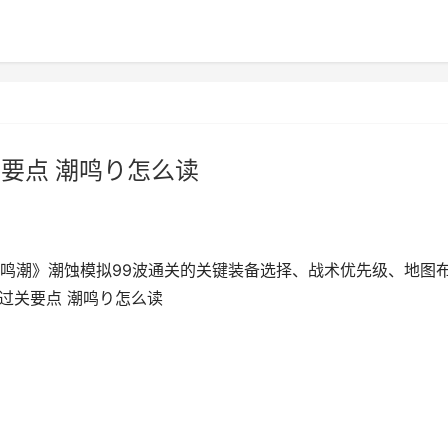
关要点 潮鸣り怎么读
《鸣潮》潮蚀模拟99波通关的关键装备选择、战术优先级、地图
美过关要点 潮鸣り怎么读