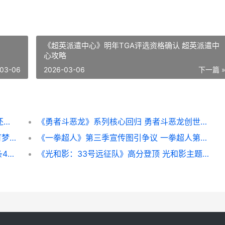
《超英派遣中心》明年TGA评选资格确认 超英派遣中
心攻略
03-06
2026-03-06
下一篇 
《任天堂3DS》二手价格暴涨 任天堂3ds好还是2ds好
《勇者斗恶龙》系列核心回归 勇者斗恶龙创世小玩家2
《宝可梦传说ZA》27连战阵型详细解答 宝可梦传说za树果在哪买
《一拳超人》第三季宣传图引争议 一拳超人第二季在线观看
《刺客信条4：重制版》遭重大泄露 刺客信条4猎杀圣殿骑士
《光和影：33号远征队》高分登顶 光和影主题来源