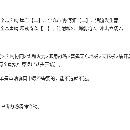
全息声呐·崖岩【二】、全息声呐·河源【二】、涌流发生器
全息声呐:惩戒奇袭【二】、连射枪2、爆能炮2、冲击立场2。
>声呐协同>饱和火力>通用战略>雷霆无息地板>天花板>墙开
两个直接结算退出从头开始）。
崖羊是声呐协同中最不需要的，能不选就不选。
和冲击力场清除怪物。