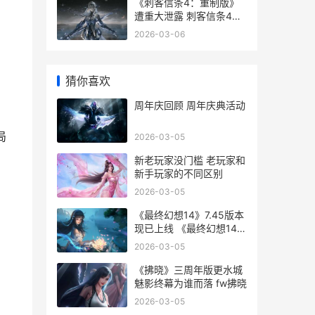
《刺客信条4：重制版》
遭重大泄露 刺客信条4猎
杀圣殿骑士
2026-03-06
猜你喜欢
周年庆回顾 周年庆典活动
局
2026-03-05
新老玩家没门槛 老玩家和
新手玩家的不同区别
2026-03-05
《最终幻想14》7.45版本
现已上线 《最终幻想14》
国服运营直播辱骂玩家
2026-03-05
《拂晓》三周年版更水城
魅影终幕为谁而落 fw拂晓
2026-03-05