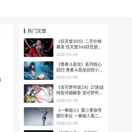
热门文章
《任天堂3DS》二手价格
暴涨 任天堂3ds好还是
2ds好
2026-03-06
《勇者斗恶龙》系列核心
回归 勇者斗恶龙创世小玩
家2
2026-03-06
布
《宝可梦传说ZA》27连战
阵型详细解答 宝可梦传说
za树果在哪买
2026-03-06
《一拳超人》第三季宣传
图引争议 一拳超人第二季
在线观看
2026-03-06