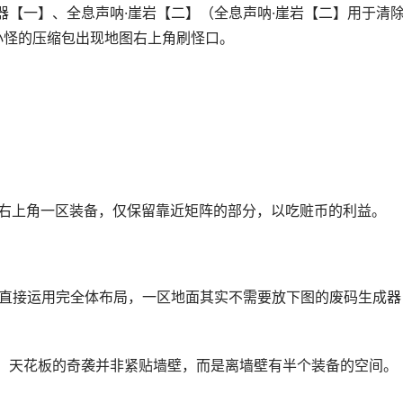
器【一】、全息声呐·崖岩【二】（全息声呐·崖岩【二】用于清
小怪的压缩包出现地图右上角刷怪口。
地图右上角一区装备，仅保留靠近矩阵的部分，以吃赃币的利益。
，可直接运用完全体布局，一区地面其实不需要放下图的废码生成器
；天花板的奇袭并非紧贴墙壁，而是离墙壁有半个装备的空间。