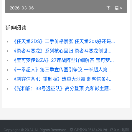
2026-03-06
下一篇 »
延伸阅读
《任天堂3DS》二手价格暴涨 任天堂3ds好还是2ds好
《勇者斗恶龙》系列核心回归 勇者斗恶龙创世小玩家2
《宝可梦传说ZA》27连战阵型详细解答 宝可梦传说za树果在哪买
《一拳超人》第三季宣传图引争议 一拳超人第二季在线观看
《刺客信条4：重制版》遭重大泄露 刺客信条4猎杀圣殿骑士
《光和影：33号远征队》高分登顶 光和影主题来源
Copyright © 2024 All Rights Reserved.
京ICP备2025134201号-17
XML地图