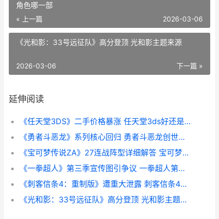
角色哪一部
« 上一篇
2026-03-06
《光和影：33号远征队》高分登顶 光和影主题来源
2026-03-06
下一篇 »
延伸阅读
《任天堂3DS》二手价格暴涨 任天堂3ds好还是2ds好
《勇者斗恶龙》系列核心回归 勇者斗恶龙创世小玩家2
《宝可梦传说ZA》27连战阵型详细解答 宝可梦传说za树果在哪买
《一拳超人》第三季宣传图引争议 一拳超人第二季在线观看
《刺客信条4：重制版》遭重大泄露 刺客信条4猎杀圣殿骑士
《光和影：33号远征队》高分登顶 光和影主题来源