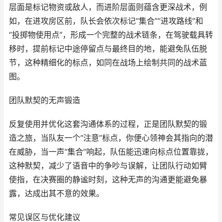
层面是标记物资或敌人，而进阶层面则蕴含更深战术，例
如，在进攻房区前，队长会依次标记“集合”“进攻路线”和
“投掷物使用点”，形成一个完整的战术链条，在驾驶载具转
移时，提前标记中途停留点与最终目的地，能避免队伍脱
节，这种精细化的标点，如同在战场上绘制共同的战术蓝
图。
团队默契的无声锻造
反复使用并优化这套沟通体系的过程，正是团队默契的锻
造之旅，当队友一个“注意”标点，你便心领神会其指向的潜
在威胁，当一声“集合”响起，队伍能迅速向标点位置靠拢，
这种默契，减少了语音中的争吵与误解，让团队行动如臂
使指，在决赛圈的静谧时刻，这种无声的沟通更能避免暴
露，达成出其不意的效果。
常见误区与优化建议