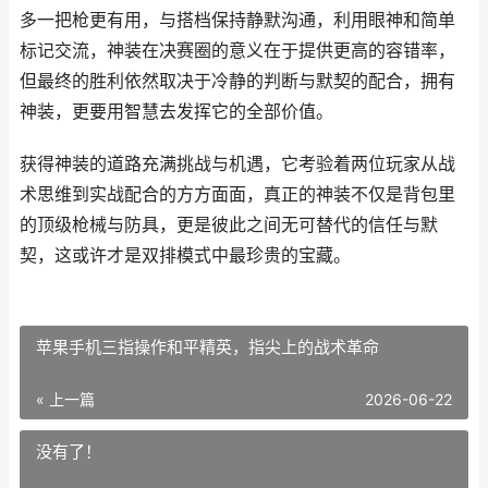
多一把枪更有用，与搭档保持静默沟通，利用眼神和简单
标记交流，神装在决赛圈的意义在于提供更高的容错率，
但最终的胜利依然取决于冷静的判断与默契的配合，拥有
神装，更要用智慧去发挥它的全部价值。
获得神装的道路充满挑战与机遇，它考验着两位玩家从战
术思维到实战配合的方方面面，真正的神装不仅是背包里
的顶级枪械与防具，更是彼此之间无可替代的信任与默
契，这或许才是双排模式中最珍贵的宝藏。
苹果手机三指操作和平精英，指尖上的战术革命
« 上一篇
2026-06-22
没有了！