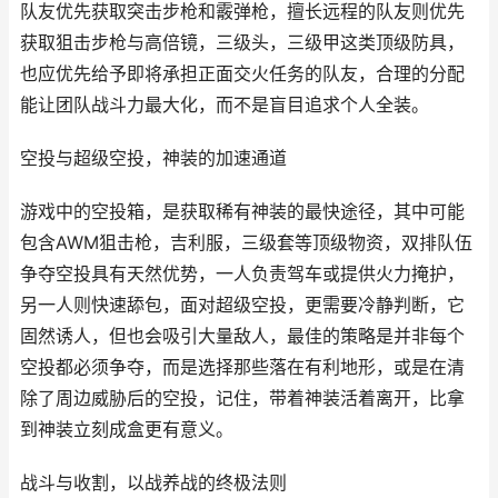
队友优先获取突击步枪和霰弹枪，擅长远程的队友则优先
获取狙击步枪与高倍镜，三级头，三级甲这类顶级防具，
也应优先给予即将承担正面交火任务的队友，合理的分配
能让团队战斗力最大化，而不是盲目追求个人全装。
空投与超级空投，神装的加速通道
游戏中的空投箱，是获取稀有神装的最快途径，其中可能
包含AWM狙击枪，吉利服，三级套等顶级物资，双排队伍
争夺空投具有天然优势，一人负责驾车或提供火力掩护，
另一人则快速舔包，面对超级空投，更需要冷静判断，它
固然诱人，但也会吸引大量敌人，最佳的策略是并非每个
空投都必须争夺，而是选择那些落在有利地形，或是在清
除了周边威胁后的空投，记住，带着神装活着离开，比拿
到神装立刻成盒更有意义。
战斗与收割，以战养战的终极法则