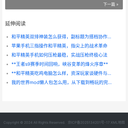
下一篇 »
延伸阅读
和平精英双排神装怎么获得，副标题为搭档协作与物资争夺之道
苹果手机三指操作和平精英，指尖上的战术革命
和平精英手机如何压枪最稳，实战压枪终极心法
**王者s9赛季时间回响，峡谷变革的烽火序章**
**和平精英吃鸡电脑怎么样，资深玩家谈硬件与体验的融合**
我的世界mod懒人包怎么用，从下载到畅玩的完整指南，副标题，新手入门必备手册
Copyright © 2024 All Rights Reserved.
京ICP备2025134201号-17
XML地图