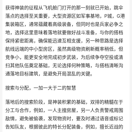
获得神装的征程从飞机舱门打开的那一刻就已开始，跳伞
落点的选择至关重要，大型资源区如军事基地，P城，G港
集装箱区，通常蕴藏着高级装备，但同时也是兵家必争之
地，选择这里意味着落地就要做好战斗准备，与你的搭档
保持紧密距离，确保能迅速互相支援，另一种思路是选择
航线远端的中小型房区，虽然高级物资刷新概率稍低，但
竞争小，能更安全地完成初步武装，为后续争夺空投或清
扫其他队伍奠定基础，无论选择何种策略，与搭档清晰沟
通落地目标建筑，是避免开局混乱的关键。
搜索与分配，一加一大于二的智慧
落地后的搜索阶段，是神装积累的基础，双排的精髓在于
分工与合作，例如，一人主搜房屋，另一人负责警戒周围
敌情，避免被偷袭，发现物资时，要及时通过语音或标记
告知队友，根据彼此的特长分配装备，例如，擅长近战的