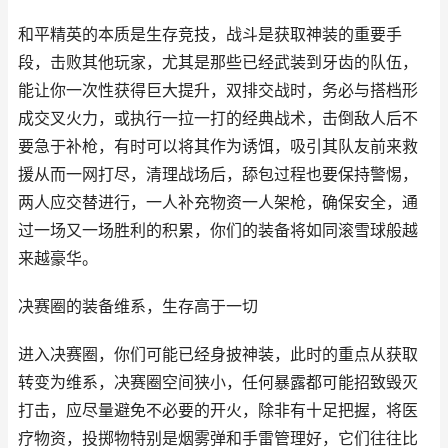
和平精英的本质是生存竞技，战斗是获取神装的重要手
段，击败其他玩家，尤其是那些已经武装到牙齿的队伍，
能让你一次性获得巨大提升，双排交战时，务必与搭档形
成交叉火力，或执行一拉一打的经典战术，击倒敌人后不
要急于补枪，有时可以将其作为诱饵，吸引其队友前来救
援从而一网打尽，清理战场后，舔包过程也要保持警惕，
两人应交替进行，一人补充物资一人架枪，确保安全，通
过一场又一场胜利的积累，你们的装备将如同滚雪球般越
来越豪华。
决赛圈的装备维系，生存高于一切
进入决赛圈，你们可能已经身披神装，此时的重点从获取
转变为维系，决赛圈空间狭小，任何暴露都可能招致毁灭
打击，应尽量避免不必要的开火，除非有十足把握，将医
疗物资，投掷物特别是烟雾弹和手雷管理好，它们往往比