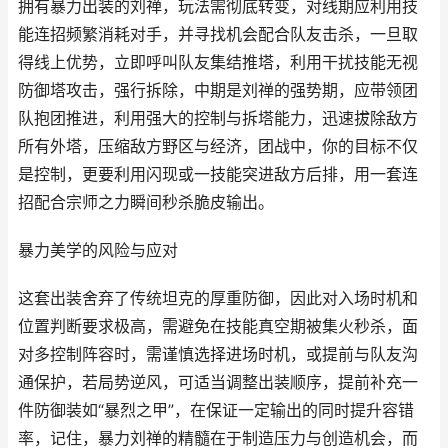
拥有暴力出装的刘禅，玩法需彻底转变，对线期应利用技
能连招频繁消耗对手，并寻找机会配合队友击杀，一旦取
得线上优势，立即呼叫队友集结推塔，利用干扰技能无视
防御塔攻击，强行拆除，中期是刘禅的强势期，应带领团
队抱团推进，利用强大的控制与拆塔能力，迅速拔除敌方
所有外塔，压缩敌方野区与经济，团战中，你的目标不仅
是控制，更要利用闪现或一技能突进敌方后排，用一套连
招配合宗师之力瞬间秒杀脆皮输出。
暴力美学的风险与应对
这套出装舍弃了传统坦克的厚重防御，因此对入场时机和
位置判断要求极高，需避免在技能真空期被集火秒杀，面
对多控制阵容时，需谨慎选择进场时机，或提前与队友沟
通保护，若局势逆风，可适当调整出装顺序，提前补充一
件防御装如“暴烈之甲”，在保证一定输出的同时提升容错
率，记住，暴力刘禅的精髓在于制造压力与创造机会，而