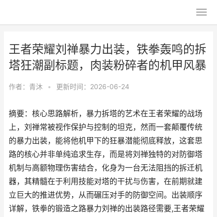
王者荣耀刘禅暴力出装，铁拳轰鸣的拆
塔狂潮副标题，肉装粉碎者的机甲风暴
作者：
青沐
•
更新时间：2026-06-24
摘要：核心思路解析，暴力拆塔的艺术在王者荣耀的战场
上，刘禅常被视作保护与控制的坦克，然而一套颠覆传统
的暴力出装，能将他机甲下的狂暴潜能彻底释放，这套思
路的核心并非单纯追求生存，而是将刘禅独特的对防御塔
机制与高额物理伤害结合，化身为一台无法阻挡的拆迁机
器，其精髓在于利用技能对塔的干扰与伤害，在前期就建
立巨大的推进优势，从而碾压对手的防御空间。出装顺序
详解，铁拳的锻造之路暴力刘禅的出装路径需要,王者荣耀