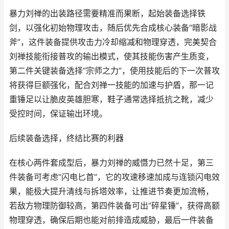
暴力刘禅的出装路径需要精准而果断，起始装备选择铁
剑，以强化初始物理攻击，随后优先合成核心装备“暗影战
斧”，这件装备提供攻击力冷却缩减和物理穿透，完美契合
刘禅技能衔接普攻的输出模式，使其技能伤害产生质变，
第二件关键装备选择“宗师之力”，使用技能后的下一次普攻
将获得巨额强化，配合刘禅一技能的加速与护盾，那一记
重锤足以让脆皮英雄胆寒，鞋子通常选择抵抗之靴，减少
受控时间，保证输出环境。
后续装备选择，终结比赛的利器
在核心两件套成型后，暴力刘禅的威慑力已然十足，第三
件装备可考虑“闪电匕首”，它的攻速移速加成与连锁闪电效
果，能极大提升清线与拆塔效率，让推进节奏更加流畅，
若敌方物理防御较高，第四件装备可出“碎星锤”，获得高额
物理穿透，确保后期也能对前排造成威胁，最后一件装备