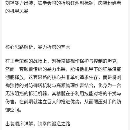
刘禅暴力出装，铁拳轰鸣的拆塔狂潮副标题，肉装粉碎者
的机甲风暴
核心思路解析，暴力拆塔的艺术
在王者荣耀的战场上，刘禅常被视作保护与控制的坦克，
然而一套颠覆传统的暴力出装，能将他机甲下的狂暴潜能
彻底释放，这套思路的核心并非单纯追求生存，而是将刘
禅独特的对防御塔机制与高额物理伤害结合，化身为一台
无法阻挡的拆迁机器，其精髓在于利用技能对塔的干扰与
伤害，在前期就建立巨大的推进优势，从而碾压对手的防
御空间。
出装顺序详解，铁拳的锻造之路