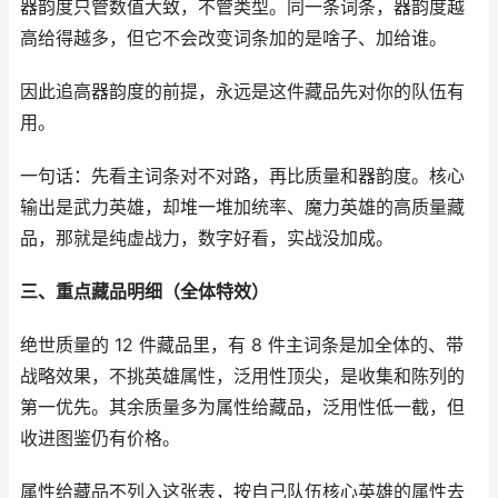
器韵度只管数值大致，不管类型。同一条词条，器韵度越
高给得越多，但它不会改变词条加的是啥子、加给谁。
因此追高器韵度的前提，永远是这件藏品先对你的队伍有
用。
一句话：先看主词条对不对路，再比质量和器韵度。核心
输出是武力英雄，却堆一堆加统率、魔力英雄的高质量藏
品，那就是纯虚战力，数字好看，实战没加成。
三、重点藏品明细（全体特效）
绝世质量的 12 件藏品里，有 8 件主词条是加全体的、带
战略效果，不挑英雄属性，泛用性顶尖，是收集和陈列的
第一优先。其余质量多为属性给藏品，泛用性低一截，但
收进图鉴仍有价格。
属性给藏品不列入这张表，按自己队伍核心英雄的属性去