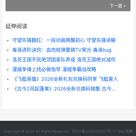
下一篇 »
延伸阅读
守望先锋翻红：一段动画唤醒初心 守望先锋讲解
毒液进阶诀窍：血肉核弹重铸TV荣光 毒液bug
洛克王国平民绝顶国家队养成 洛克王国绝对减伤
漫威争锋上线必做指导 漫威争霸战攻略
《飞艇英雄》2026全新礼包兑换码同享 飞艇害人
《古今2风起蓬莱》2026全新兑换码锦集 古今风什么意思
Copyright © 2024 All Rights Reserved.
京ICP备2025134201号-17
XML地图