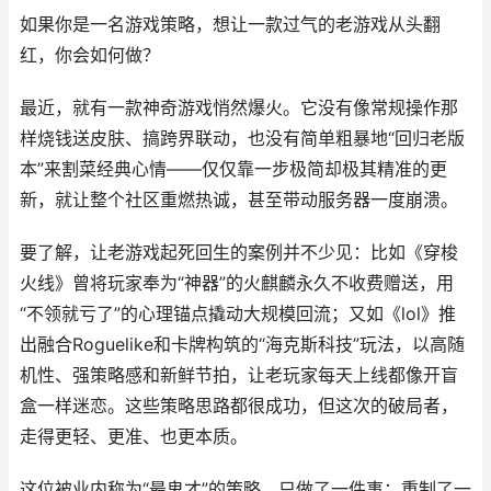
如果你是一名游戏策略，想让一款过气的老游戏从头翻
红，你会如何做？
最近，就有一款神奇游戏悄然爆火。它没有像常规操作那
样烧钱送皮肤、搞跨界联动，也没有简单粗暴地“回归老版
本”来割菜经典心情——仅仅靠一步极简却极其精准的更
新，就让整个社区重燃热诚，甚至带动服务器一度崩溃。
要了解，让老游戏起死回生的案例并不少见：比如《穿梭
火线》曾将玩家奉为“神器”的火麒麟永久不收费赠送，用
“不领就亏了”的心理锚点撬动大规模回流；又如《lol》推
出融合Roguelike和卡牌构筑的“海克斯科技”玩法，以高随
机性、强策略感和新鲜节拍，让老玩家每天上线都像开盲
盒一样迷恋。这些策略思路都很成功，但这次的破局者，
走得更轻、更准、也更本质。
这位被业内称为“最鬼才”的策略，只做了一件事：重制了一