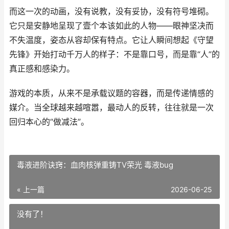
而这一次的动画，没有说教，没有妥协，没有符号堆砌。
它只是安静地呈现了壹个本该如此的人物——眼神坚决而
不失温度，姿态从容却保有特点。它让人瞬间想起《守望
先锋》开始打动千万人的样子：不是靠口号，而是靠“人”的
真正感和感染力。
游戏的本质，从来不是承载议题的容器，而是传递情感的
媒介。当全球越来越喧嚣，最动人的反转，往往就是一次
回归本心的“做减法”。
毒液进阶诀窍：血肉核弹重铸TV荣光 毒液bug
« 上一篇
2026-06-25
没有了！