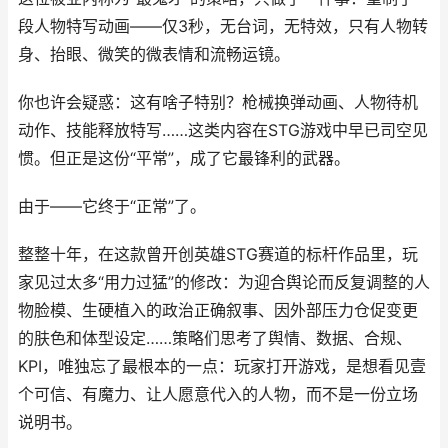
段人物特写动画——仅3秒，无台词，无特效，只有人物转
身、抬眼、微笑的微表情和流畅运镜。
你也许会疑惑：这有啥子特别？枪械换弹动画、人物待机
动作、技能释放特写……这类内容在STG游戏中早已司空见
惯。但正是这份“平常”，成了它最锋利的武器。
由于——它终于“正常”了。
整整十年，在这款曾开创英雄STG赛道的标杆作品里，玩
家见过太多“用力过猛”的修改：为迎合舆论而反复调整的人
物脸模、生硬植入的政治正确叙事、因外部压力仓促变更
的肤色和体型设定……策略们思考了舆情、数据、合规、
KPI，唯独忘了最根本的一点：玩家打开游戏，是想看见壹
个可信、有魔力、让人愿意代入的人物，而不是一份立场
说明书。