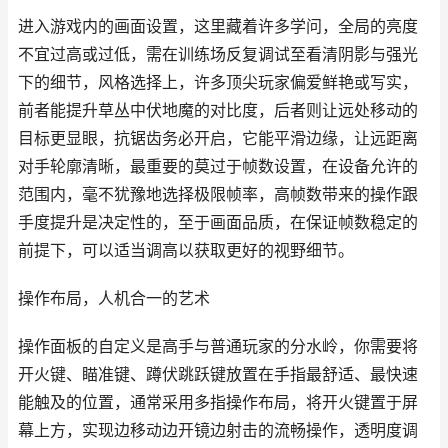
进入游戏内的画面设置，这里藏着许多学问，全局的亮度
不宜过高或过低，需在训练场反复调试至看清阴影与强光
下的细节，风格选择上，许多顶尖玩家偏爱鲜艳或写实，
前者能提升草丛中伏地魔的对比度，后者则让远处移动的
目标更显眼，抗锯齿务必开启，它能平滑边缘，让远距离
对手轮廓清晰，最重要的莫过于帧数设置，在设备允许的
范围内，毫不犹豫地选择极限帧率，高帧数带来的操作跟
手度提升是决定性的，至于画面品质，在保证帧数稳定的
前提下，可以适当调高以获取更好的视野细节。
操作布局，人机合一的艺术
操作面板的自定义是高手与普通玩家的分水岭，你需要将
开火键、瞄准键、蹲伏跳跃键放置在手指最舒适、最快速
能触及的位置，通常采用多指操作布局，将开火键置于屏
幕上方，实现边移动边开镜边射击的流畅操作，透明度调