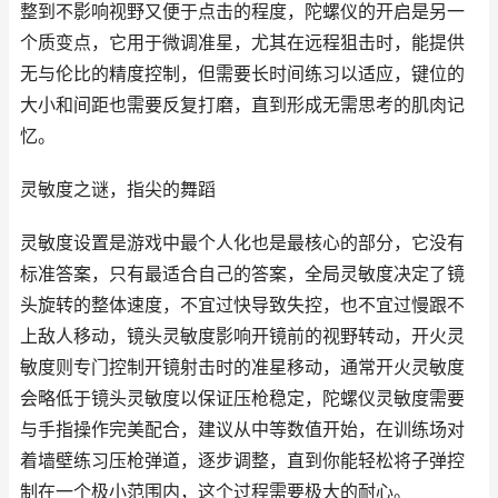
整到不影响视野又便于点击的程度，陀螺仪的开启是另一
个质变点，它用于微调准星，尤其在远程狙击时，能提供
无与伦比的精度控制，但需要长时间练习以适应，键位的
大小和间距也需要反复打磨，直到形成无需思考的肌肉记
忆。
灵敏度之谜，指尖的舞蹈
灵敏度设置是游戏中最个人化也是最核心的部分，它没有
标准答案，只有最适合自己的答案，全局灵敏度决定了镜
头旋转的整体速度，不宜过快导致失控，也不宜过慢跟不
上敌人移动，镜头灵敏度影响开镜前的视野转动，开火灵
敏度则专门控制开镜射击时的准星移动，通常开火灵敏度
会略低于镜头灵敏度以保证压枪稳定，陀螺仪灵敏度需要
与手指操作完美配合，建议从中等数值开始，在训练场对
着墙壁练习压枪弹道，逐步调整，直到你能轻松将子弹控
制在一个极小范围内，这个过程需要极大的耐心。