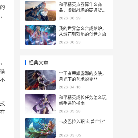
和平精英点券算什么商
的
品，虚拟战场的硬通货与
，
情感纽带
2026-06-29
我的世界怎么合成熔炉，
从燧石到烈焰的创世之旅
2026-06-23
经典文章
，
循
**王者荣耀露娜的皮肤，
月光下的艺术蜕变**
不
2026-04-16
和平精英成长任务怎么玩,
技
新手进阶指南
2026-05-28
在
卡皮巴拉入职“幻兽企业”
2026-03-05