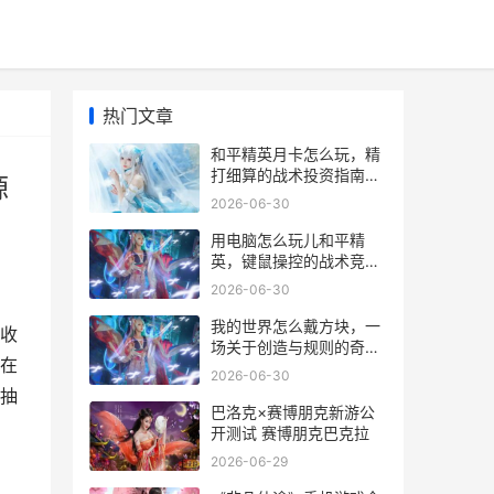
热门文章
和平精英月卡怎么玩，精
打细算的战术投资指南副
源
标题，小投入撬动大资源
2026-06-30
的智慧攻略
用电脑怎么玩儿和平精
英，键鼠操控的战术竞技
新体验
2026-06-30
我的世界怎么戴方块，一
收
场关于创造与规则的奇妙
在
对话
2026-06-30
抽
巴洛克×赛博朋克新游公
开测试 赛博朋克巴克拉
2026-06-29