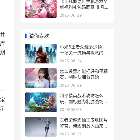
《非凡仙途》手机游戏全
新福利礼包码同享 非凡成
仙
2026-06-29
并
猜你喜欢
库
小米6王者荣耀多少帧，
期
一场关于流畅与执念的追
寻
2026-06-24
怎么设置才能打好和平精
英，制胜从细节开始
2026-06-29
一
和平精英战术攻防怎么
定
玩，副标题为制胜战场的
关键策略
券
2026-06-23
王者荣耀酒仙王皮肤图片
鉴赏，诗酒剑意入画来，
一副标题为水墨江湖的逍
2026-06-27
遥咏叹