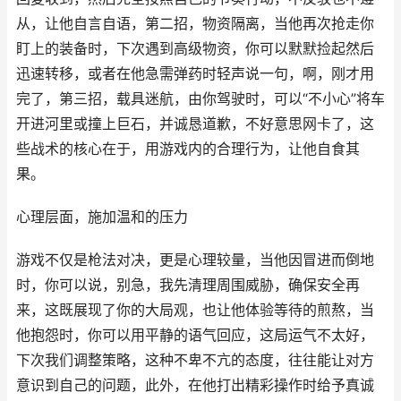
从，让他自言自语，第二招，物资隔离，当他再次抢走你
盯上的装备时，下次遇到高级物资，你可以默默捡起然后
迅速转移，或者在他急需弹药时轻声说一句，啊，刚才用
完了，第三招，载具迷航，由你驾驶时，可以“不小心”将车
开进河里或撞上巨石，并诚恳道歉，不好意思网卡了，这
些战术的核心在于，用游戏内的合理行为，让他自食其
果。
心理层面，施加温和的压力
游戏不仅是枪法对决，更是心理较量，当他因冒进而倒地
时，你可以说，别急，我先清理周围威胁，确保安全再
来，这既展现了你的大局观，也让他体验等待的煎熬，当
他抱怨时，你可以用平静的语气回应，这局运气不太好，
下次我们调整策略，这种不卑不亢的态度，往往能让对方
意识到自己的问题，此外，在他打出精彩操作时给予真诚