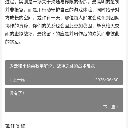
过程，实则是一场关于沟通与界限的修炼，最高明的惩罚
并非报复，而是用行动守护自己的游戏体验，同时给予对
方成长的空间，或许有一天，那位烦人好友会意识到团队
协作的真谛，你们的关系也会因此更加稳固，毕竟枪火交
织的虚拟战场，最终留下的应是并肩作战的欢笑而非彼此
的怨怼。
少云和平精英教学解说，战神之路的战术启蒙
« 上一篇
2026-06-30
没有了！
下一篇 »
延伸阅读