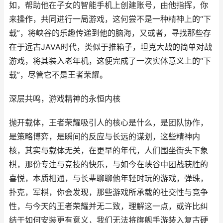
如，帮助他在子女的智能手机上创建账号，由他指挥，你
来操作，共同进行一局游戏，这何尝不是一种精神上的“下
载”，将峡谷的乐趣传递到他的脑海，又或者，寻找那些存
在于远古JAVA时代，类似于推箱子，坦克大战的简单对战
游戏，将其装入老年机，这便完成了一次实体意义上的“下
载”，尽管它不是王者荣耀。
深层共鸣，游戏精神的永恒内核
抛开载体，王者荣耀吸引人的核心是什么，是团队协作，
是策略博弈，是瞬间的反应与长远的谋划，这些精神内
核，其实与载体无关，在更早的年代，人们围坐街头下象
棋，那份专注与竞技的快乐，与如今在峡谷中团战获胜的
喜悦，本质相通，与长辈聊聊他年轻时玩的游戏，弹珠，
扑克，军棋，你会发现，那些游戏所承载的社交性与竞争
性，与今天的王者荣耀并无二致，理解这一点，或许比纠
结于如何安装更有意义，我们无法将旗舰手游装入复古硬