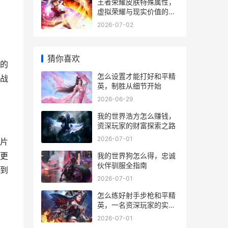
王者荣耀皮肤特殊属性，
虚拟荣耀与现实价值的交
织，副标题，光影特效下
2026-07-02
的心理博弈与社交资本
猜你喜欢
的
怎么设置才能打好和平精
战
英，制胜从细节开始
2026-06-29
我的世界浩方怎么赚钱，
资深玩家的财富探索之路
2026-07-01
片
更
我的世界狗怎么得，忠诚
伙伴驯服全指南
到
2026-07-01
怎么练好射手步枪和平精
英，一名资深玩家的实战
精进之路
2026-07-01