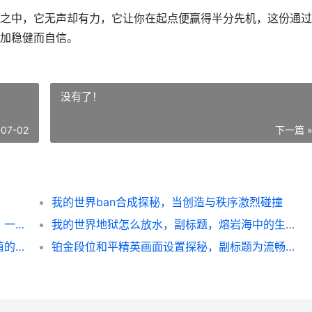
之中，它无声却有力，它让你在起点便赢得半分先机，这份通过
加稳健而自信。
没有了！
-07-02
下一篇 
我的世界ban合成探秘，当创造与秩序激烈碰撞
王者荣耀虞姬职业出装，穿透与生存的艺术，一位射手的攻守抉择
我的世界地狱怎么放水，副标题，熔岩海中的生存智慧
王者荣耀皮肤特殊属性，虚拟荣耀与现实价值的交织，副标题，光影特效下的心理博弈与社交资本
铂金段位和平精英画面设置探秘，副标题为流畅与视野的铂金博弈法则