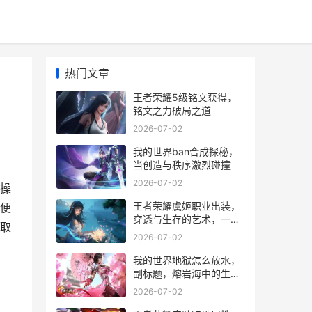
热门文章
王者荣耀5级铭文获得，
铭文之力破局之道
2026-07-02
我的世界ban合成探秘，
当创造与秩序激烈碰撞
2026-07-02
操
王者荣耀虞姬职业出装，
便
穿透与生存的艺术，一位
取
射手的攻守抉择
2026-07-02
我的世界地狱怎么放水，
副标题，熔岩海中的生存
智慧
2026-07-02