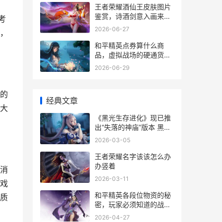
王者荣耀酒仙王皮肤图片
鉴赏，诗酒剑意入画来，
考
一副标题为水墨江湖的逍
2026-06-27
，
遥咏叹
和平精英点券算什么商
品，虚拟战场的硬通货与
情感纽带
2026-06-29
的
经典文章
大
《黑光生存进化》现已推
出“失落的神庙”版本 黑光
生存进化国际服
2026-03-05
王者荣耀名字该该怎么办
办竖着
消
2026-03-11
戏
和平精英各段位物资的秘
质
密，玩家必须知道的战场
法则副标题
2026-04-27