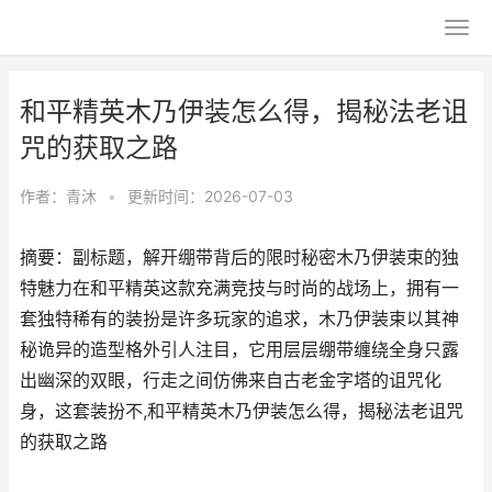
和平精英木乃伊装怎么得，揭秘法老诅
咒的获取之路
作者：
青沐
•
更新时间：2026-07-03
摘要：副标题，解开绷带背后的限时秘密木乃伊装束的独
特魅力在和平精英这款充满竞技与时尚的战场上，拥有一
套独特稀有的装扮是许多玩家的追求，木乃伊装束以其神
秘诡异的造型格外引人注目，它用层层绷带缠绕全身只露
出幽深的双眼，行走之间仿佛来自古老金字塔的诅咒化
身，这套装扮不,和平精英木乃伊装怎么得，揭秘法老诅咒
的获取之路