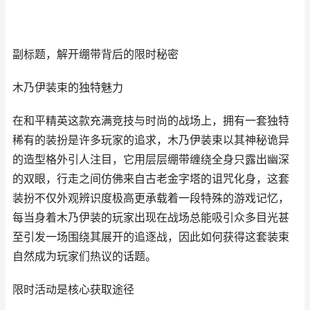
副标题，解开绷带背后的限时秘密
木乃伊装束的独特魅力
在和平精英这款充满竞技与时尚的战场上，拥有一套独特
稀有的装扮是许多玩家的追求，木乃伊装束以其神秘诡异
的造型格外引人注目，它用层层绷带缠绕全身只露出幽深
的双眼，行走之间仿佛来自古老金字塔的诅咒化身，这套
装扮不仅外观辨识度极高更承载着一段特殊的游戏记忆，
每当身着木乃伊装的玩家出现在战场总能吸引众多目光甚
至引发一场围绕其展开的追逐战，因此如何获得这套装束
自然成为玩家们热议的话题。
限时活动是核心获取途径