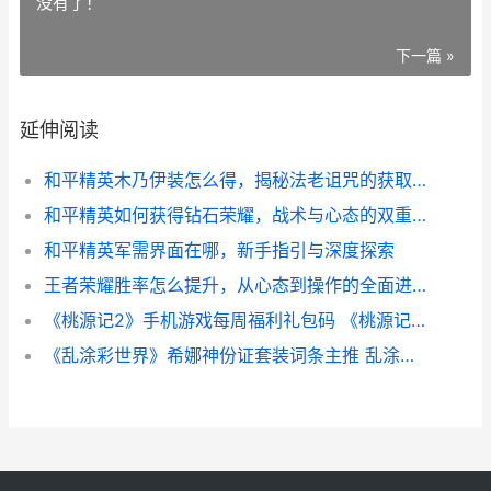
没有了！
下一篇 »
延伸阅读
和平精英木乃伊装怎么得，揭秘法老诅咒的获取之路
和平精英如何获得钻石荣耀，战术与心态的双重修炼副标题
和平精英军需界面在哪，新手指引与深度探索
王者荣耀胜率怎么提升，从心态到操作的全面进阶指南
《桃源记2》手机游戏每周福利礼包码 《桃源记2》手游官网
《乱涂彩世界》希娜神份证套装词条主推 乱涂彩世界海蓝狂欢节