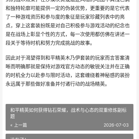
和独特轮廓可能提供一定的伪装优势，更重要的是它代表
了一种游戏资历和参与度的象征是玩家珍藏列表中的亮
点，穿上这套装扮既是对自己积极参与游戏活动的纪念也
是在战场上彰显个性的方式，每一次使用都仿佛在讲述一
段关于等待时机和努力完成挑战的故事。
因此对于渴望得到和平精英木乃伊套装的玩家而言答案清
晰而明确那就是保持对游戏官方动态的敏锐关注并在正确
的时机全力以赴参与限时活动，这套缠绕着神秘感的装扮
永远属于那些做好准备并付诸行动的战场精英。
和平精英如何获得钻石荣耀，战术与心态的双重修炼副标
题
« 上一篇
2026-07-03