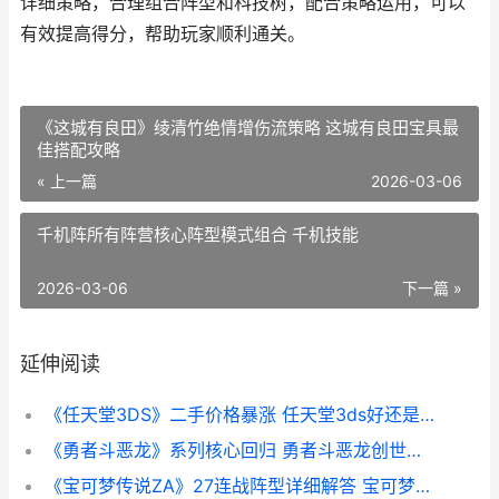
详细策略，合理组合阵型和科技树，配合策略运用，可以
有效提高得分，帮助玩家顺利通关。
《这城有良田》绫清竹绝情增伤流策略 这城有良田宝具最
佳搭配攻略
« 上一篇
2026-03-06
千机阵所有阵营核心阵型模式组合 千机技能
2026-03-06
下一篇 »
延伸阅读
《任天堂3DS》二手价格暴涨 任天堂3ds好还是2ds好
《勇者斗恶龙》系列核心回归 勇者斗恶龙创世小玩家2
《宝可梦传说ZA》27连战阵型详细解答 宝可梦传说za树果在哪买