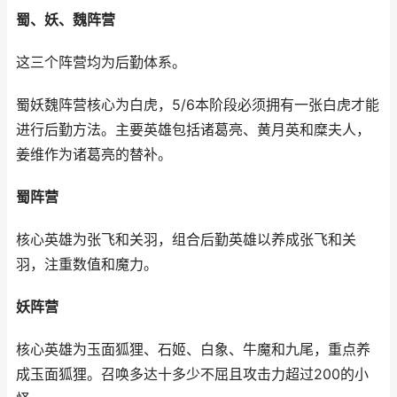
蜀、妖、魏阵营
这三个阵营均为后勤体系。
蜀妖魏阵营核心为白虎，5/6本阶段必须拥有一张白虎才能
进行后勤方法。主要英雄包括诸葛亮、黄月英和糜夫人，
姜维作为诸葛亮的替补。
蜀阵营
核心英雄为张飞和关羽，组合后勤英雄以养成张飞和关
羽，注重数值和魔力。
妖阵营
核心英雄为玉面狐狸、石姬、白象、牛魔和九尾，重点养
成玉面狐狸。召唤多达十多少不屈且攻击力超过200的小