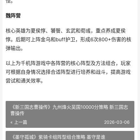
怪。
魏阵营
核心英雄为夏侯惇、饕餮、玄武和荀彧，重点养成夏侯
惇。后期可上阵金乌和buff护卫，形成6次800+伤害的核
弹输出。
以上为千机阵游戏中各阵营的核心阵型及方法组合，玩家
可根据自身情况选择合适阵型进行培养和战斗，提高游戏
尝试和通关效率。
《新三国志曹操传》九州烽火吴国10000分策略 新三国志
曹操传
« 上一篇
2026-03-06
《墨守孤城》紫骑卡组阵型组合策略 墨守是谁