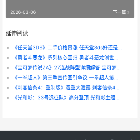
2026-03-06
下一篇 »
延伸阅读
《任天堂3DS》二手价格暴涨 任天堂3ds好还是2ds好
《勇者斗恶龙》系列核心回归 勇者斗恶龙创世小玩家2
《宝可梦传说ZA》27连战阵型详细解答 宝可梦传说za树果在哪买
《一拳超人》第三季宣传图引争议 一拳超人第二季在线观看
《刺客信条4：重制版》遭重大泄露 刺客信条4猎杀圣殿骑士
《光和影：33号远征队》高分登顶 光和影主题来源