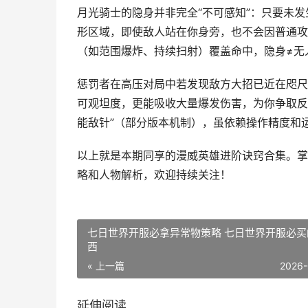
月光骑士的隐身并非完全“不可感知”：只要未
形区域，即使敌人站在你身旁，也不会因普通攻
（如范围爆炸、持续扫射）覆盖命中，隐身≠无
惩罚者在高压对局中若发现敌方大招已近在咫尺
可观坦度，更能吸收大量爆发伤害，为你争取反打
能敌针”（部分版本机制），虽依赖操作精度和
以上就是本期同享的漫威英雄进阶诀窍合集。掌握
略和人物解析，欢迎持续关注！
七日世界开服必拿异常物策略 七日世界开服必买
西
« 上一篇
2026-
延伸阅读