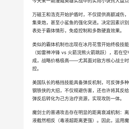
今天来一期漫威英雄实战中的实用小诀窍大盘点
万磁王和浩克开始护盾时，不仅提供高额减伤，
集束炮，甚至小鲨鱼的强化突进。决定因素识别
表处于霸体情形，免疫控制和多数硬直效果。
类似的霸体机制也出现在冰月花雪开始终极技能
（如雷神冲锋 vs 火箭浣熊火箭跳跃），若
成，战略价格极高——尤其面对敌方核心战士时
控。
美国队长的格挡技能具备弹反机制，可反弹多种
钢铁侠的大招，不仅规避伤害，还也许将其反给
弹反后转化为己方治疗资源，实现攻防一体。
魔剑士的普通攻击存在明显的距离衰减机制：离
液截然相反（毒液超距离更强）。因此，运用魔