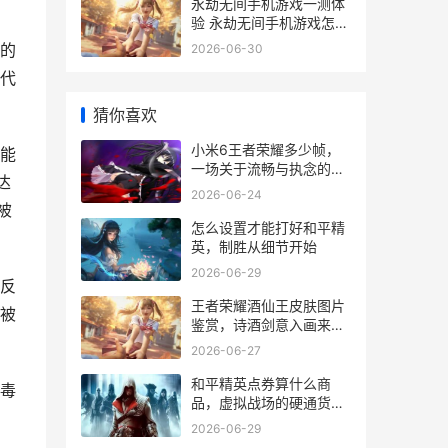
永劫无间手机游戏一测体
验 永劫无间手机游戏怎么
玩
的
2026-06-30
代
猜你喜欢
小米6王者荣耀多少帧，
能
一场关于流畅与执念的追
达
寻
2026-06-24
被
怎么设置才能打好和平精
英，制胜从细节开始
2026-06-29
反
王者荣耀酒仙王皮肤图片
被
鉴赏，诗酒剑意入画来，
一副标题为水墨江湖的逍
2026-06-27
遥咏叹
和平精英点券算什么商
毒
品，虚拟战场的硬通货与
情感纽带
2026-06-29