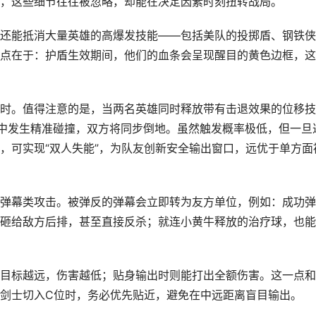
，这些细节往往被忽略，却能在决定因素时刻扭转战局。
还能抵消大量英雄的高爆发技能——包括美队的投掷盾、钢铁侠
点在于：护盾生效期间，他们的血条会呈现醒目的黄色边框，这
时。值得注意的是，当两名英雄同时释放带有击退效果的位移技
在空中发生精准碰撞，双方将同步倒地。虽然触发概率极低，但一旦
，可实现“双人失能”，为队友创新安全输出窗口，远优于单方面
弹幕类攻击。被弹反的弹幕会立即转为友方单位，例如：成功弹
砸给敌方后排，甚至直接反杀；就连小黄牛释放的治疗球，也能
目标越远，伤害越低；贴身输出时则能打出全额伤害。这一点和
剑士切入C位时，务必优先贴近，避免在中远距离盲目输出。