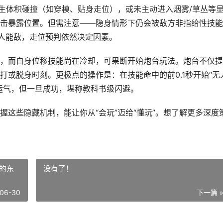
发生体积碰撞（如穿模、贴身走位），或未主动进入烟雾/草丛等
击暴露位置。但需注意——隐身情形下仍会被敌方非指给性技能
人能敌，走位预判依然决定因素。
，而自身位移技能尚在冷却，可果断开始炮台玩法。炮台不仅提
或脱身时刻。更极点的操作是：在技能命中的前0.1秒开始“无
运气，但一旦成功，堪称教科书级闪避。
这些隐藏机制，能让你从“会玩”迈给“懂玩”。想了解更多深度
的东
没有了！
06-30
下一篇 