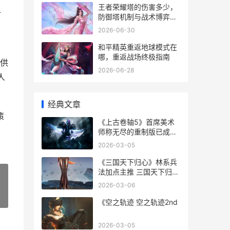
王者荣耀塔的伤害多少，
显
防御塔机制与战术博弈全
解析副标题
2026-06-30
和平精英重返地球模式在
哪，重返战场终极指南
供
2026-06-28
人
经典文章
策
《上古卷轴5》首席美术
师称无尽的重制版已成热
梗 上古卷轴5炼金配方
2026-03-05
《三国天下归心》林系兵
法加点主推 三国天下归心
公测时间
2026-03-06
»
《空之轨迹 空之轨迹2nd
2026-03-05