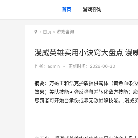
首页
游戏咨询
首页
>
游戏咨询
漫威英雄实用小诀窍大盘点 漫
作者：
admin
•
更新时间：2026-06-30
摘要：万磁王和浩克护盾提供霸体（黄色血条边
效果；美队技能可弹反弹幕并转化敌方技能；魔
惩罚者可开炮台承伤或靠无敌帧躲技能。,漫威