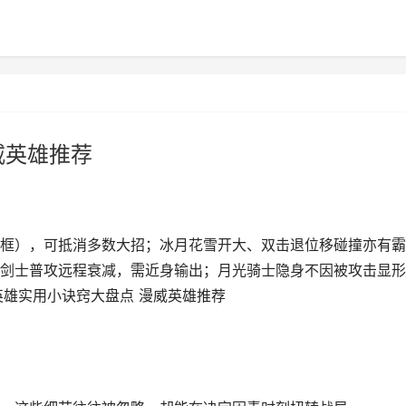
威英雄推荐
框），可抵消多数大招；冰月花雪开大、双击退位移碰撞亦有霸
剑士普攻远程衰减，需近身输出；月光骑士隐身不因被攻击显形
英雄实用小诀窍大盘点 漫威英雄推荐