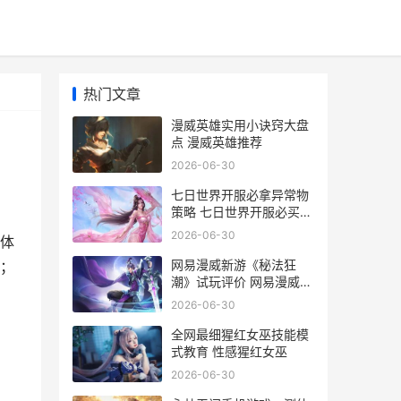
热门文章
漫威英雄实用小诀窍大盘
点 漫威英雄推荐
2026-06-30
七日世界开服必拿异常物
策略 七日世界开服必买的
东西
2026-06-30
体
网易漫威新游《秘法狂
；
潮》试玩评价 网易漫威端
游
2026-06-30
全网最细猩红女巫技能模
式教育 性感猩红女巫
2026-06-30