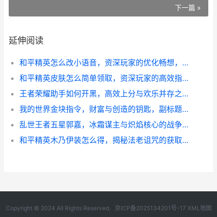
下一篇 »
延伸阅读
和平精英怎么改小语音，资深玩家的优化畅想，副标题，关于游戏内语音交流体验的深度思考与建议
和平精英皮肤怎么简单领取，资深玩家的高效指南，副标题，零成本集齐珍稀外观的秘诀
王者荣耀助手如何开黑，高效上分与欢乐并存之副标题
我的世界金块指令，财富与创造的钥匙，副标题，资深玩家的深度探索与哲学思考
乱世王者五星郭嘉，冰霜谋主与炽焰核心的战争艺术，副标题，智绝天下的寒刃与烈焰
和平精英木乃伊装怎么得，揭秘法老诅咒的获取之路
Copyright © 2024 All Rights Reserved.
京ICP备2025134201号-17
XML地图