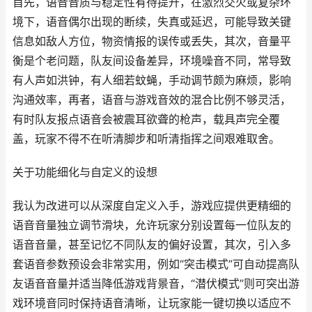
首先，语音音质与稳定性有待提升，在激烈交火或复杂环
境下，语音偶尔出现的断续，失真或延迟，可能导致关键
信息如敌人方位，物资情报的误传或丢失，其次，音量平
衡是个老问题，队友间设备差异，环境噪音不同，常导致
有人声如洪钟，有人细若蚊蝇，手动调节颇为麻烦，影响
沟通效率，再者，语音与游戏音效的混合比例不够灵活，
有时队友报点语音会被震耳欲聋的枪声，载具声完全覆
盖，玩家不得不在听清脚步和听清指挥之间艰难取舍。
关于功能细化与自定义的设想
我认为改进可以从深度自定义入手，游戏应提供更精细的
语音音量独立调节滑块，允许玩家分别设置每一位队友的
语音音量，甚至记忆不同队友的偏好设置，其次，引入多
套语音参数预设会非常实用，例如“突击模式”可自动提高队
友语音音量并适当降低游戏背景音，“潜伏模式”则可突出游
戏环境音同时保持语音清晰，让玩家能一键切换以适应不