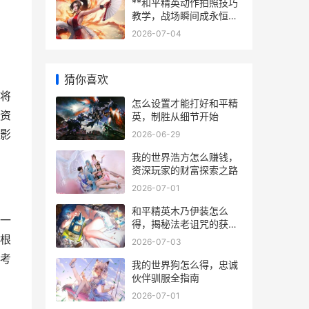
**和平精英动作拍照技巧
教学，战场瞬间成永恒艺
术**
2026-07-04
猜你喜欢
将
怎么设置才能打好和平精
资
英，制胜从细节开始
影
2026-06-29
我的世界浩方怎么赚钱，
资深玩家的财富探索之路
2026-07-01
和平精英木乃伊装怎么
一
得，揭秘法老诅咒的获取
之路
根
2026-07-03
考
我的世界狗怎么得，忠诚
伙伴驯服全指南
2026-07-01