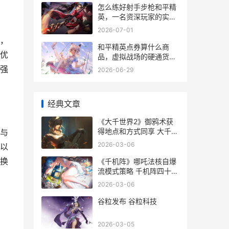
怎么练好射手步枪和平精
英，一名资深玩家的实战
精进之路
2026-07-01
，
和平精英点券算什么商
优
品，虚拟战场的硬通货与
情感纽带
强
2026-06-29
经典文章
《大千世界2》御鸦术获
得地点和方式同享 大千世
与
界2血色禁地在哪
2026-03-06
以
换
《千机阵》哪吒法核自爆
流模式策略 千机阵四十八
寨是什么电影
2026-03-06
谷粒发布 谷粒科技
2026-03-05