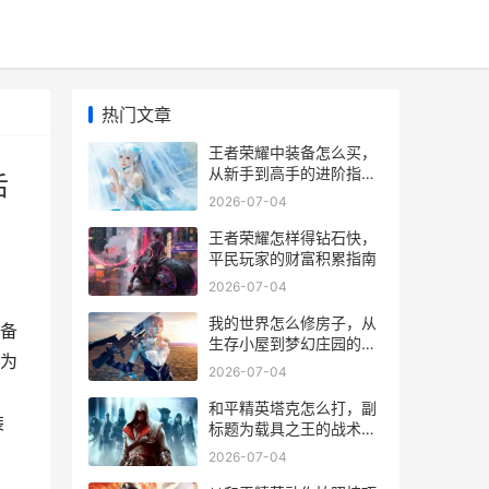
热门文章
王者荣耀中装备怎么买，
从新手到高手的进阶指
后
南，副标题，装备选择背
2026-07-04
后的博弈与艺术
王者荣耀怎样得钻石快，
平民玩家的财富积累指南
2026-07-04
我的世界怎么修房子，从
备
生存小屋到梦幻庄园的建
为
造哲学
2026-07-04
和平精英塔克怎么打，副
装
标题为载具之王的战术运
用手册
2026-07-04