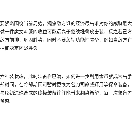
要紧密围绕当前局势，观察敌方谁的经济最高谁对你的威胁最大
做一件魔女斗篷的收益可能远高于继续堆叠攻击装，反之若己方
敌方前排，巩固胜势，同时不要忽视功能性装备，例如当敌方有
往能决定团战胜负。
六神装状态，此时装备栏已满，如何进一步利用金币就成为高手
却时间，在冷却期间可暂时更换为名刀司命或辉月等保命装备，
与原初遗珠合成的终极装备往往能带来翻盘希望，每一次装备置
预感。