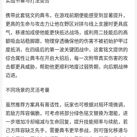
实战节奏与打法契合
携带此套铭文的典韦，在游戏前期便能感受到显著提升，
更高的生命与攻击力让他在野区对拼与线上支援时更具底
气，移速加成使他能更快抵达战场，或利用二技能后的高
额吸血站稳脚跟，物理穿透确保他的伤害不被初始护甲过
度抵消，在四级后的第一波关键团战中，这套铭文提供的
综合属性让典韦在开启大招后，每一次附带真实伤害的攻
击都更具威胁，帮助他更顺利地度过弱势期，向后期战神
迈进。
不同场景的灵活考量
虽然推荐方案具有普适性，玩家也可根据对局环境微调，
若敌方阵容偏脆，可考虑将部分绿色铭文替换为潜能，进
一步增加冷却缩减与生命回复，提升技能频率与续航，若
己方阵容缺乏先手，需要典韦更早参战，则可强化移速与