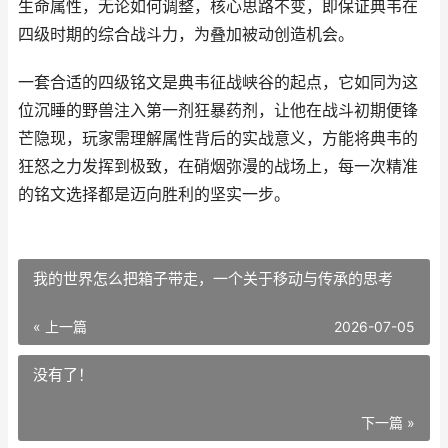
生命属性，无论如何调整，核心思路不变，即保证典韦在
四级时期的综合战斗力，为叠加被动创造机会。
一套合适的四级铭文是典韦征战峡谷的起点，它如同为这
位沉睡的野兽注入第一剂狂暴药剂，让他在战斗初期便锋
芒隐现，玩家需理解属性背后的实战意义，方能将典韦的
狂怒之力发挥到极致，在硝烟弥漫的战场上，每一次精准
的铭文选择都是迈向胜利的坚实一步。
我的世界怎么把箱子带走，一个关于移动与传承的思考
« 上一篇
2026-07-05
没有了！
下一篇 »