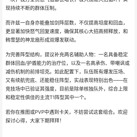
现持续不断的群体压制。
而许兹一自身亦能叠加剑阵层数，不仅提高坦度和回血，
更显著加快怒气回复速度，确保其核心大招高频释放，和
韩雪瑟的神龙扇形成双爆发联动。
为完善阵型结构，提议补充两名辅助人物：一名具备稳定
群体回血/护盾能力的治疗位，以及一名高承伤、带嘲讽或
减伤机制的前排坦克。如此配置下，队伍既有爆发压场、
又有续航兜底、还能稳住阵型，实战表现特别出色——在
竞技场中已验证其强度，目前是除单核独队外，综合上限
和稳定性俱佳的主流T1阵型其中一个。
若你在推图或PVP中遇到卡关，不妨尝试这套组合。欢迎
探讨心得，大家下期拜拜！