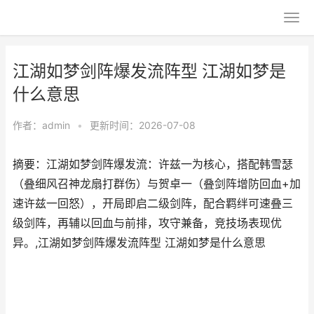
江湖如梦剑阵爆发流阵型 江湖如梦是
什么意思
作者：
admin
•
更新时间：2026-07-08
摘要：江湖如梦剑阵爆发流：许兹一为核心，搭配韩雪瑟
（叠细风召神龙扇打群伤）与贺卓一（叠剑阵增防回血+加
速许兹一回怒），开局即启二级剑阵，配合羁绊可速叠三
级剑阵，再辅以回血与前排，攻守兼备，竞技场表现优
异。,江湖如梦剑阵爆发流阵型 江湖如梦是什么意思