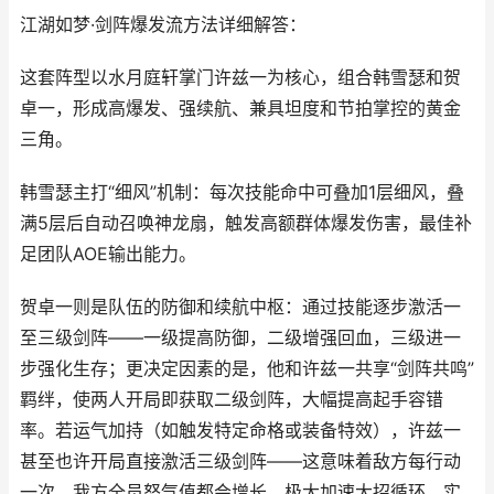
江湖如梦·剑阵爆发流方法详细解答：
这套阵型以水月庭轩掌门许兹一为核心，组合韩雪瑟和贺
卓一，形成高爆发、强续航、兼具坦度和节拍掌控的黄金
三角。
韩雪瑟主打“细风”机制：每次技能命中可叠加1层细风，叠
满5层后自动召唤神龙扇，触发高额群体爆发伤害，最佳补
足团队AOE输出能力。
贺卓一则是队伍的防御和续航中枢：通过技能逐步激活一
至三级剑阵——一级提高防御，二级增强回血，三级进一
步强化生存；更决定因素的是，他和许兹一共享“剑阵共鸣”
羁绊，使两人开局即获取二级剑阵，大幅提高起手容错
率。若运气加持（如触发特定命格或装备特效），许兹一
甚至也许开局直接激活三级剑阵——这意味着敌方每行动
一次，我方全员怒气值都会增长，极大加速大招循环，实