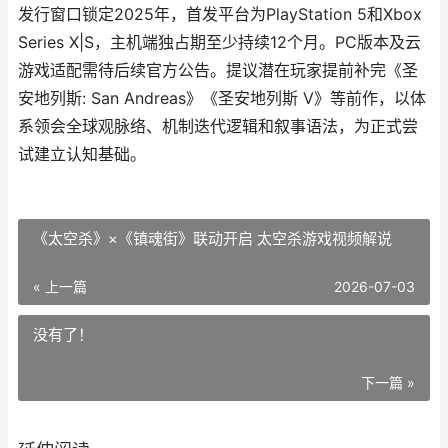
发行窗口锁定2025年，首发平台为PlayStation 5和Xbox
Series X|S，主机端独占期至少持续12个月。PC版本及云
游戏适配需待后续官方公告。提议潜在玩家提前补完《圣
安地列斯: San Andreas》《圣安地列斯 V》等前作，以体
系领会全球观脉络、机制迭代逻辑和叙事语法，为正式尝
试建立认知基础。
《太空杀》×《镇魂街》联动开启 太空杀游戏视频解说
« 上一篇
2026-07-03
没有了！
下一篇 »