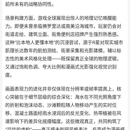
前所未有的战略协同性。
场景构建方面，游戏全球展现出惊人的地理记忆唤醒能
力。即便未曾亲临佛罗里达或南美沿海城市，玩家仍会对
街道走给、建筑立面、街角便利店招牌产生强烈熟悉感。
这种“比本地人更懂本地”的沉浸尝试，源于R星对现实城市
肌理长达数年的航拍测绘、街景采集和光影建模，辅以标
志性的美术风格化处理——既保留真正全球的物理逻辑，
又通过饱和色调、夸大比例和漫画式光影强化视觉识别
度。
画面表现力的进化并非仅体现在分辨率或帧率提高上，核
心突破在于细节层级的综合深化：海水在不同光照角度下
的折射和泡沫动态、沙滩颗粒随人物移动产生的实时位
移、混凝土路面经雨水浸润后的反光变化、热带植被在风
速影响下的差异化摇摆幅度。这些微观真正，共同构筑了
“可信的虚构”——真正感未削弱风格表达，反而成为漫画感