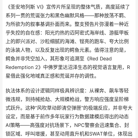
《圣安地列斯 VI》宣传片所呈现的整体气质，高度延续了
系列一贯的荒诞张力和黑色幽默风格——那种放荡不羁、
为所欲为的叙事基调扑面而来。整支预告片弥漫着一种近
乎失控的自在感：阳光灼热的迈阿密式海岸线、游艇甲板
上的即兴派对、沙粒细腻的海滩、锃亮的跑车、夸大比例
的泳装人物，以及反复出现的鳄鱼元素。值得注意的是，
鳄鱼并非凭空加入，其形象可追溯至《Red Dead
Redemption 2》中佛罗里达沼泽生态的视觉语言复用，R
星借此强化地域真正感和荒诞并存的调性。
执法体系的设计逻辑同样极具辨识度：从裸奔、飙车等轻
微违规，到持械抢劫、大规模枪战，警方响应强度呈阶梯
式跃升。这种“风吹草动即清空弹匣”的极端反应，并非夸大
设定，而是基于前作多年玩家行为数据建模后得出的动态
AI策略——高强度对抗场景下，NPC警察会迅速集合、封
锁区域、呼叫增援，甚至动用直升机和SWAT单位，体现出