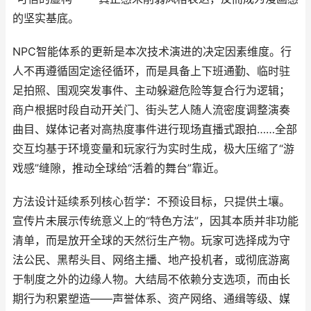
的坚实基底。
NPC智能体系的更新是本次技术演进的决定因素维度。行
人不再遵循固定途径循环，而是具备上下班通勤、临时驻
足拍照、围观突发事件、主动躲避危险等复合行为逻辑；
商户根据时段自动开关门、街头艺人随人流密度调整演奏
曲目、媒体记者对高热度事件进行现场直播式跟拍……全部
交互均基于环境变量和玩家行为实时生成，极大压缩了“游
戏感”缝隙，推动全球给“活着的舞台”靠近。
方法设计延续系列核心哲学：不预设目标，只提供土壤。
宣传片未展示传统意义上的“特色方法”，因其本质并非功能
清单，而是放开全球的天然衍生产物。玩家可选择成为守
法公民、黑帮头目、网络主播、地产投机者，或彻底游离
于制度之外的边缘人物。大结局不依赖分支选项，而由长
期行为积累塑造——声誉体系、资产网络、通缉等级、媒