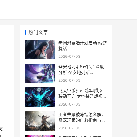
热门文章
老网游复活计划启动 端游
复活
2026-07-03
圣安地列斯6宣传片深度
分析 圣安地列斯
1366x768
2026-07-03
《太空杀》×《镇魂街》
联动开启 太空杀游戏视频
解说
2026-07-03
王者荣耀被冻结怎么解，
资深玩家的自救指南与防
封心得
2026-07-03
网