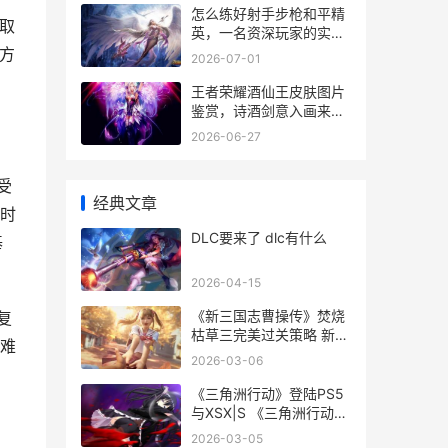
怎么练好射手步枪和平精
取
英，一名资深玩家的实战
精进之路
方
2026-07-01
王者荣耀酒仙王皮肤图片
，
鉴赏，诗酒剑意入画来，
一副标题为水墨江湖的逍
2026-06-27
遥咏叹
受
经典文章
时
DLC要来了 dlc有什么
基
2026-04-15
《新三国志曹操传》焚烧
复
枯草三完美过关策略 新三
难
国志曹操传攻略详解
2026-03-06
《三角洲行动》登陆PS5
与XSX|S 《三角洲行动》
地图工具
2026-03-05