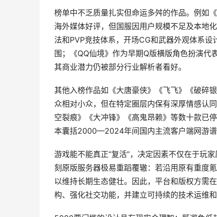
榜单中不乏质量扎实但命运多舛的作品。例如《指
海外媒体好评，但国服因用户规模不足及本地化运
法和PVP竞技体系，开场CG和武器外观体系设
围；《QQ仙境》作为早期Q版横版角色扮演代
其商业潜力仍被部分行业解析者看好。
其他入榜作品如《大唐豪侠》《飞飞》《破碎银
众相对小众，但在特定圈层内保有深厚情感认同
空裂痕》《大冲锋》《高鬼昂赖》等数十款已停运
本囊括2000—2024年间国内主流客户端网游
游戏能不能真正“复活”，决定因素不仅在于玩
刻原版服务器极易重蹈覆辙：若沿用原有重度氪
以维持长期生态健壮。因此，平台和版权方需在
构、强化社交功能，并建立可持续的技术运维和