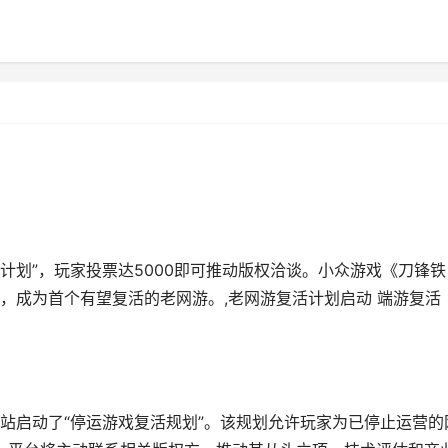
活计划”，玩家投票达5000即可推动版权洽谈。小众游戏《刀锋铁
，成为首个有望复活的老网游。,老网游复活计划启动 端游复活
站启动了“停运游戏复活规划”。该规划允许玩家为已停止运营的