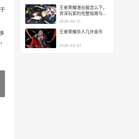
。
王者荣耀港台服怎么下，
于
资深玩家的完整指南与心
得分享
2026-06-21
王者荣耀杀人几许金币
多
，
2026-03-27
»